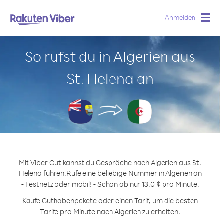
Anmelden
Togg
navig
So rufst du in Algerien aus
St. Helena an
Mit Viber Out kannst du Gespräche nach Algerien aus St.
Helena führen.
Rufe eine beliebige Nummer in Algerien an
- Festnetz oder mobil! - Schon ab nur 13.0 ¢ pro Minute.
Kaufe Guthabenpakete oder einen Tarif, um die besten
Tarife pro Minute nach Algerien zu erhalten.