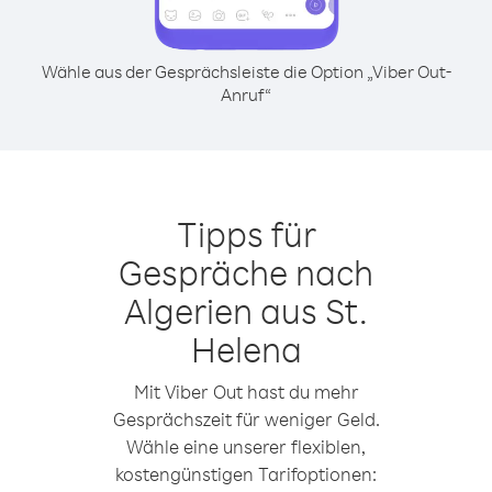
Wähle aus der Gesprächsleiste die Option „Viber Out-
Anruf“
Tipps für
Gespräche nach
Algerien aus St.
Helena
Mit Viber Out hast du mehr
Gesprächszeit für weniger Geld.
Wähle eine unserer flexiblen,
kostengünstigen Tarifoptionen: