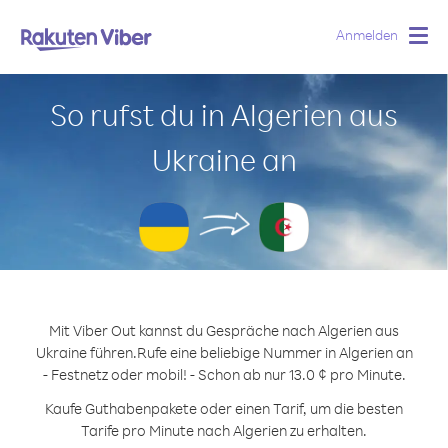
Anmelden
Togg
navig
So rufst du in Algerien aus
Ukraine an
Mit Viber Out kannst du Gespräche nach Algerien aus
Ukraine führen.
Rufe eine beliebige Nummer in Algerien an
- Festnetz oder mobil! - Schon ab nur 13.0 ¢ pro Minute.
Kaufe Guthabenpakete oder einen Tarif, um die besten
Tarife pro Minute nach Algerien zu erhalten.