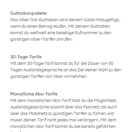
Guthabenpakete
Das Viber Out-Guthaben wird deinem Saldo hinzugefügt,
wenn du einen Betrag kaufen. Mit deinem Guthaben
kannst du weltweit eine beliebige Rufnummer zu den
günstigen Viber-Tarifen anrufen.
30-Tage-Tarife
Mit dem 30-Tage-Tarif kannst du für die Dauer von 30
Tagen Auslandsgespräche an das Ziel deiner Wahl zu den
günstigen Tarifen von Viber vornehmen.
Monatliche Abo-Tarife
Mit dem monatlichen Abo-Tarif hast du die Möglichkeit,
Auslandsgespräche sowohl über das Festnetz als auch
über das Mobilnetz zu günstigen Tarifen zu führen und
musst deinen Tarif nicht jedes mal verlängern. Mit dem
monatlichen Abo-Tarif kannst du bei bereits geführten