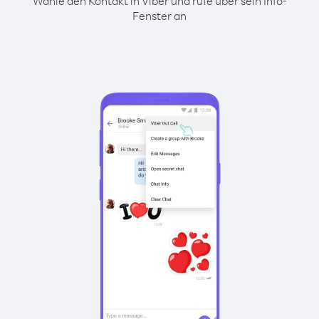
Wähle den Kontakt in Viber und rufe über sein Info-
Fenster an