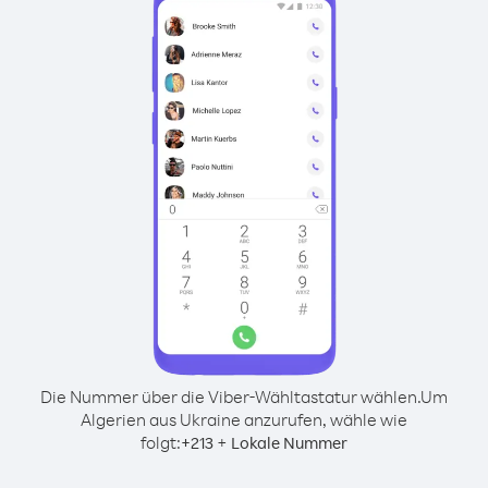
Die Nummer über die Viber-Wähltastatur wählen.
Um
Algerien aus Ukraine anzurufen, wähle wie
folgt:
+
+
213
Lokale Nummer