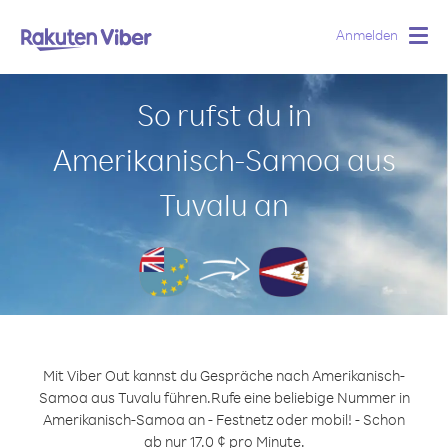
Anmelden
Togg
navig
So rufst du in
Amerikanisch-Samoa aus
Tuvalu an
Mit Viber Out kannst du Gespräche nach Amerikanisch-
Samoa aus Tuvalu führen.
Rufe eine beliebige Nummer in
Amerikanisch-Samoa an - Festnetz oder mobil! - Schon
ab nur 17.0 ¢ pro Minute.