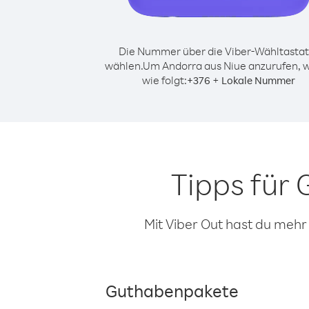
Die Nummer über die Viber-Wähltastat
wählen.
Um Andorra aus Niue anzurufen, 
wie folgt:
+
+
376
Lokale Nummer
Tipps für
Mit Viber Out hast du mehr
Guthabenpakete