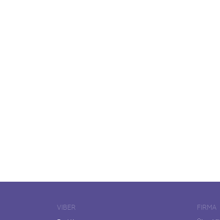
VIBER
FIRMA