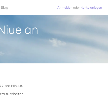
Blog
Anmelden
oder
Konto anlegen
 Niue an
5 ¢ pro Minute.
ra zu erhalten.