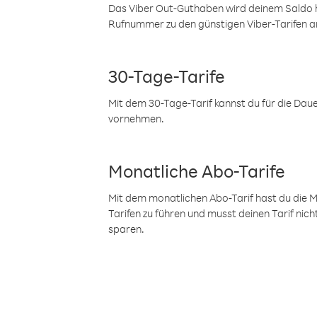
Das Viber Out-Guthaben wird deinem Saldo h
Rufnummer zu den günstigen Viber-Tarifen a
30-Tage-Tarife
Mit dem 30-Tage-Tarif kannst du für die Dau
vornehmen.
Monatliche Abo-Tarife
Mit dem monatlichen Abo-Tarif hast du die M
Tarifen zu führen und musst deinen Tarif nic
sparen.