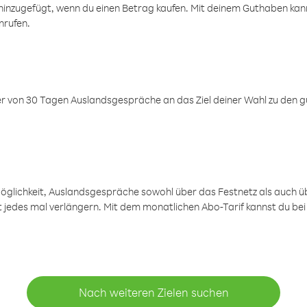
inzugefügt, wenn du einen Betrag kaufen. Mit deinem Guthaben kanns
nrufen.
er von 30 Tagen Auslandsgespräche an das Ziel deiner Wahl zu den g
öglichkeit, Auslandsgespräche sowohl über das Festnetz als auch ü
ht jedes mal verlängern. Mit dem monatlichen Abo-Tarif kannst du bei
Nach weiteren Zielen suchen