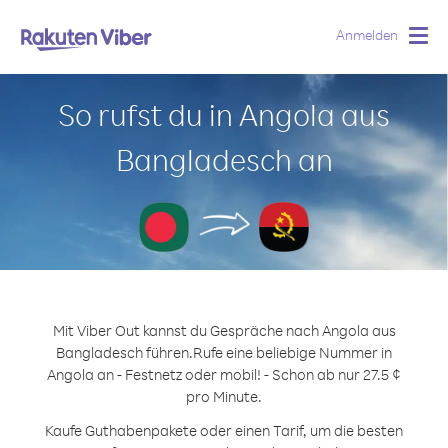
Anmelden
Togg
navig
So rufst du in Angola aus
Bangladesch an
Mit Viber Out kannst du Gespräche nach Angola aus
Bangladesch führen.
Rufe eine beliebige Nummer in
Angola an - Festnetz oder mobil! - Schon ab nur 27.5 ¢
pro Minute.
Kaufe Guthabenpakete oder einen Tarif, um die besten