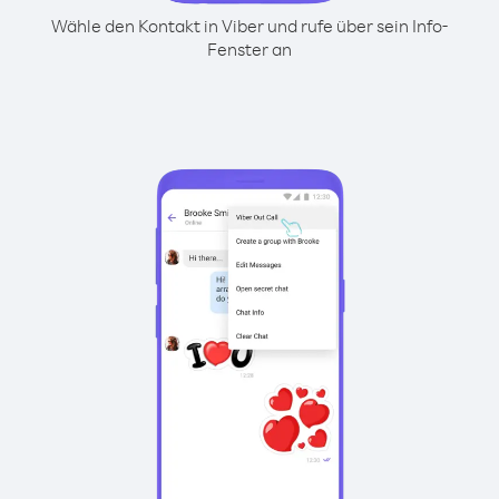
Wähle den Kontakt in Viber und rufe über sein Info-
Fenster an