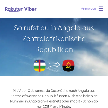
Anmelden
Togg
navig
So rufst du in Angola aus
Zentralafrikanische
Republik an
Mit Viber Out kannst du Gespräche nach Angola aus
Zentralafrikanische Republik führen.
Rufe eine beliebige
Nummer in Angola an - Festnetz oder mobil! - Schon ab
nur 27.5 ¢ pro Minute.