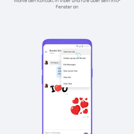
Wähle den Kontakt in Viber und rufe über sein Info-
Fenster an