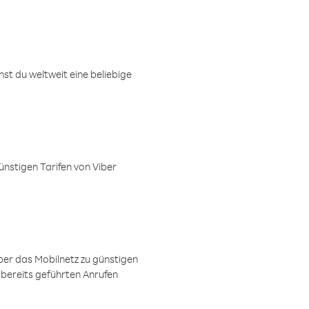
t du weltweit eine beliebige
ünstigen Tarifen von Viber
ber das Mobilnetz zu günstigen
 bereits geführten Anrufen