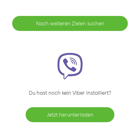
Nach weiteren Zielen suchen
Du hast noch kein Viber installiert?
Jetzt herunterladen