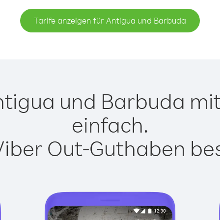
Tarife anzeigen für Antigua und Barbuda
tigua und Barbuda mit 
einfach.
Viber Out-Guthaben besi