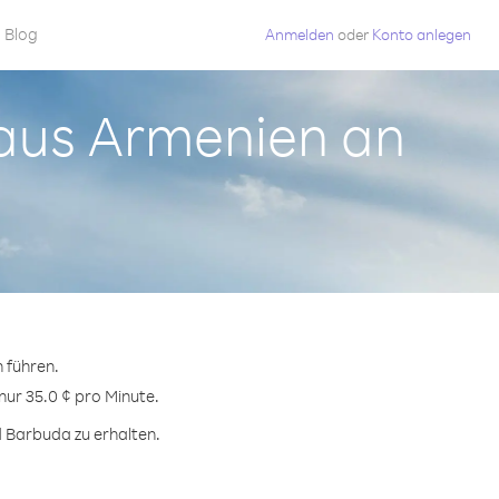
Blog
Anmelden
oder
Konto anlegen
 aus Armenien an
 führen.
nur 35.0 ¢ pro Minute.
d Barbuda zu erhalten.