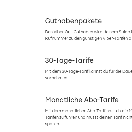
Guthabenpakete
Das Viber Out-Guthaben wird deinem Saldo h
Rufnummer zu den günstigen Viber-Tarifen a
30-Tage-Tarife
Mit dem 30-Tage-Tarif kannst du für die Dau
vornehmen.
Monatliche Abo-Tarife
Mit dem monatlichen Abo-Tarif hast du die M
Tarifen zu führen und musst deinen Tarif nic
sparen.