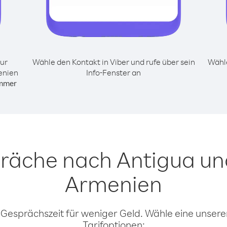
ur
Wähle den Kontakt in Viber und rufe über sein
Wähle
enien
Info-Fenster an
mmer
präche nach Antigua u
Armenien
 Gesprächszeit für weniger Geld. Wähle eine unserer
Tarifoptionen: