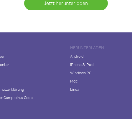
Jetzt herunterladen
HERUNTERLADEN
ber
Android
enter
iPhone & iPad
Windows PC
Mac
hutzerklärung
Linux
r Complaints Code