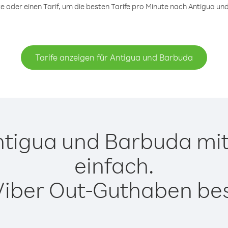
oder einen Tarif, um die besten Tarife pro Minute nach Antigua un
Tarife anzeigen für Antigua und Barbuda
tigua und Barbuda mit 
einfach.
Viber Out-Guthaben besi