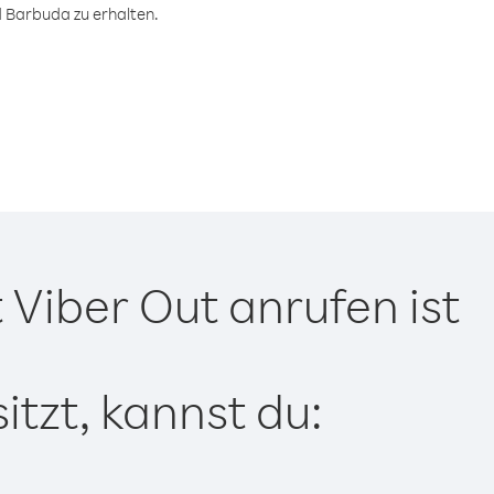
d Barbuda zu erhalten.
Viber Out anrufen ist
tzt, kannst du: