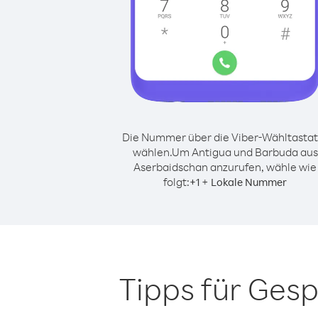
Die Nummer über die Viber-Wähltastat
wählen.
Um Antigua und Barbuda aus
Aserbaidschan anzurufen, wähle wie
folgt:
+
+
1
Lokale Nummer
Tipps für Ges