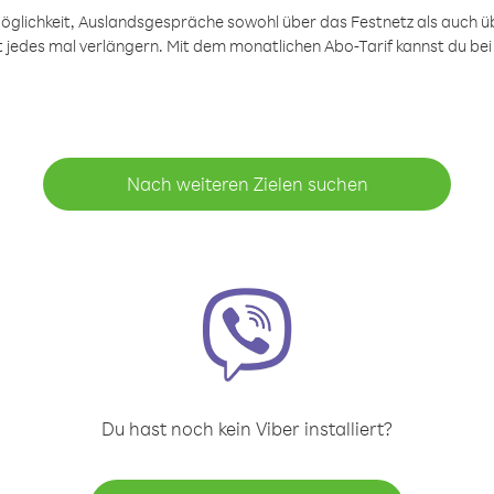
öglichkeit, Auslandsgespräche sowohl über das Festnetz als auch ü
ht jedes mal verlängern. Mit dem monatlichen Abo-Tarif kannst du bei
Nach weiteren Zielen suchen
Du hast noch kein Viber installiert?