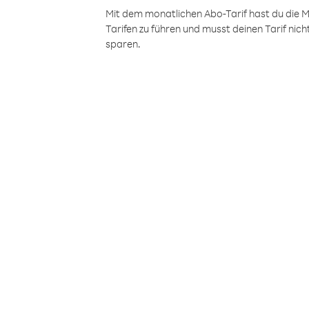
Mit dem monatlichen Abo-Tarif hast du die M
Tarifen zu führen und musst deinen Tarif nic
sparen.