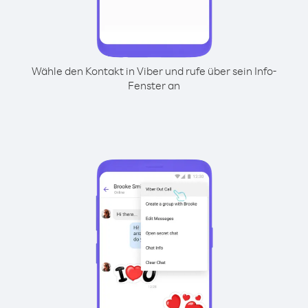
Wähle den Kontakt in Viber und rufe über sein Info-
Fenster an