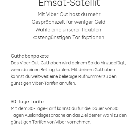
Emsat-Satellit
Mit Viber Out hast du mehr
Gesprächszeit für weniger Geld.
Wähle eine unserer flexiblen,
kostengünstigen Tarifoptionen:
Guthabenpakete
Das Viber Out-Guthaben wird deinem Saldo hinzugefügt,
wenn du einen Betrag kaufen. Mit deinem Guthaben
kannst du weltweit eine beliebige Rufnummer zu den
günstigen Viber-Tarifen anrufen.
30-Tage-Tarife
Mit dem 30-Tage-Tarif kannst du für die Dauer von 30
Tagen Auslandsgespräche an das Ziel deiner Wahl zu den
günstigen Tarifen von Viber vornehmen.