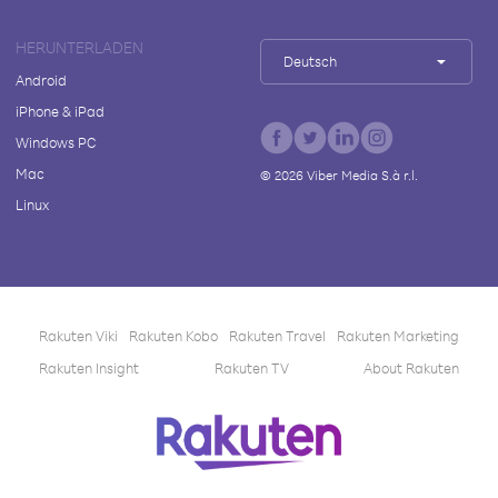
HERUNTERLADEN
Deutsch
Android
iPhone & iPad
Windows PC
Mac
©
2026
Viber Media S.à r.l.
Linux
Rakuten Viki
Rakuten Kobo
Rakuten Travel
Rakuten Marketing
Rakuten Insight
Rakuten TV
About Rakuten