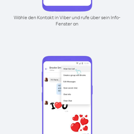
Wähle den Kontakt in Viber und rufe über sein Info-
Fenster an