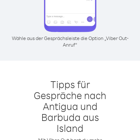
Wähle aus der Gesprächsleiste die Option „Viber Out-
Anruf“
Tipps für
Gespräche nach
Antigua und
Barbuda aus
Island