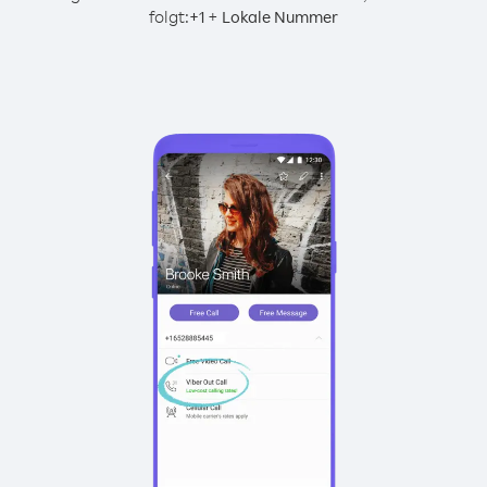
folgt:
+
+
1
Lokale Nummer