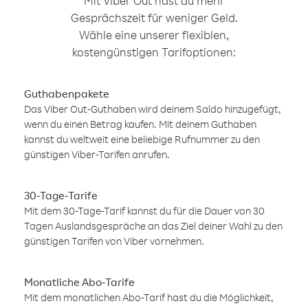
Mit Viber Out hast du mehr
Gesprächszeit für weniger Geld.
Wähle eine unserer flexiblen,
kostengünstigen Tarifoptionen:
Guthabenpakete
Das Viber Out-Guthaben wird deinem Saldo hinzugefügt,
wenn du einen Betrag kaufen. Mit deinem Guthaben
kannst du weltweit eine beliebige Rufnummer zu den
günstigen Viber-Tarifen anrufen.
30-Tage-Tarife
Mit dem 30-Tage-Tarif kannst du für die Dauer von 30
Tagen Auslandsgespräche an das Ziel deiner Wahl zu den
günstigen Tarifen von Viber vornehmen.
Monatliche Abo-Tarife
Mit dem monatlichen Abo-Tarif hast du die Möglichkeit,