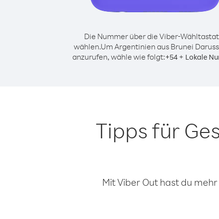
Die Nummer über die Viber-Wähltastat
wählen.
Um Argentinien aus Brunei Darus
anzurufen, wähle wie folgt:
+
+
54
Lokale N
Tipps für Ge
Mit Viber Out hast du mehr