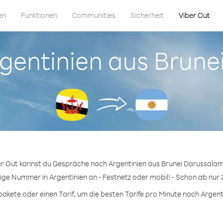
en
Funktionen
Communities
Sicherheit
Viber Out
Argentinien aus Brun
er Out kannst du Gespräche nach Argentinien aus Brunei Darussalam
bige Nummer in Argentinien an - Festnetz oder mobil! - Schon ab nur 2
kete oder einen Tarif, um die besten Tarife pro Minute nach Argenti