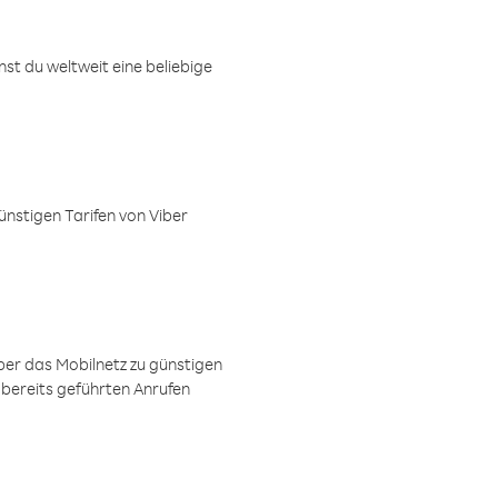
t du weltweit eine beliebige
ünstigen Tarifen von Viber
ber das Mobilnetz zu günstigen
 bereits geführten Anrufen