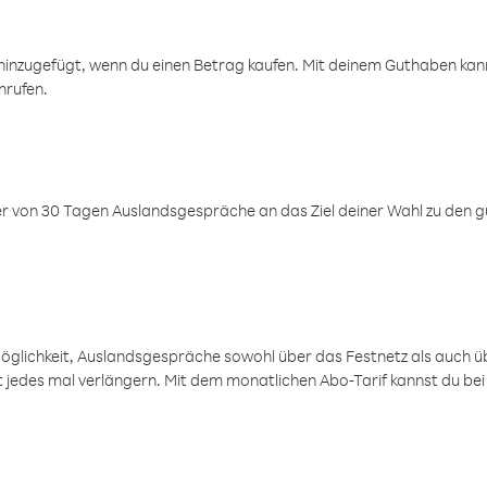
inzugefügt, wenn du einen Betrag kaufen. Mit deinem Guthaben kanns
nrufen.
er von 30 Tagen Auslandsgespräche an das Ziel deiner Wahl zu den g
öglichkeit, Auslandsgespräche sowohl über das Festnetz als auch ü
ht jedes mal verlängern. Mit dem monatlichen Abo-Tarif kannst du bei