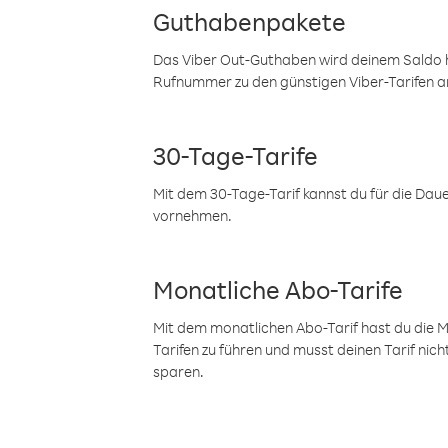
Guthabenpakete
Das Viber Out-Guthaben wird deinem Saldo h
Rufnummer zu den günstigen Viber-Tarifen a
30-Tage-Tarife
Mit dem 30-Tage-Tarif kannst du für die Dau
vornehmen.
Monatliche Abo-Tarife
Mit dem monatlichen Abo-Tarif hast du die M
Tarifen zu führen und musst deinen Tarif nic
sparen.