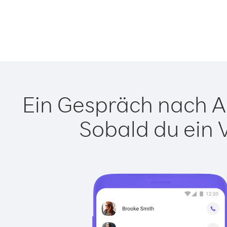
Ein Gespräch nach Ar
Sobald du ein 