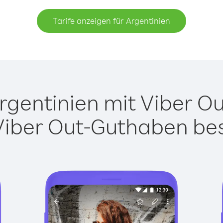
Tarife anzeigen für Argentinien
gentinien mit Viber Out
Viber Out-Guthaben besi