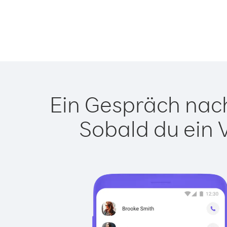
Ein Gespräch nach
Sobald du ein 