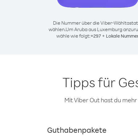
Die Nummer über die Viber-Wähltastat
wählen.
Um Aruba aus Luxemburg anzuru
wähle wie folgt:
+
+
297
Lokale Numme
Tipps für G
Mit Viber Out hast du mehr
Guthabenpakete