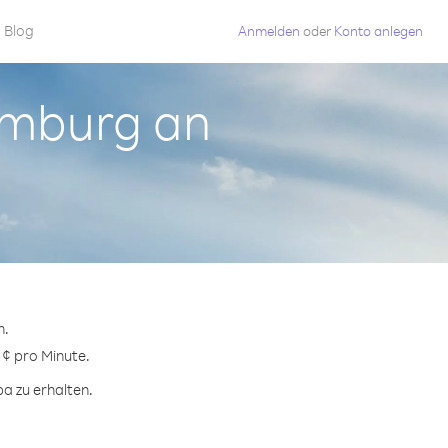
Blog
Anmelden
oder
Konto anlegen
emburg an
n.
 ¢ pro Minute.
a zu erhalten.