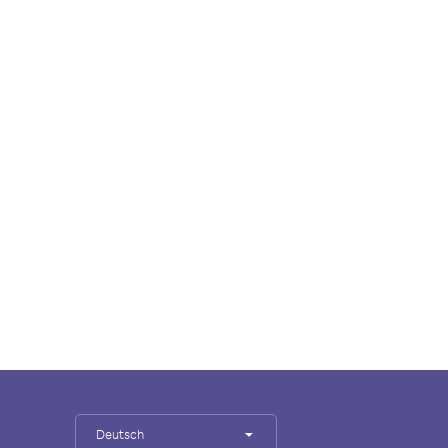
Deutsch