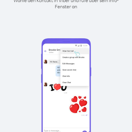
Wähle den Kontakt in Viber und rufe über sein Info-
Fenster an