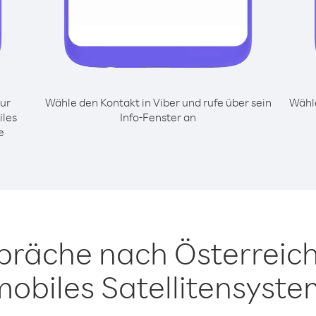
ur
Wähle den Kontakt in Viber und rufe über sein
Wähle
iles
Info-Fenster an
e
spräche nach Österreich
obiles Satellitensyst