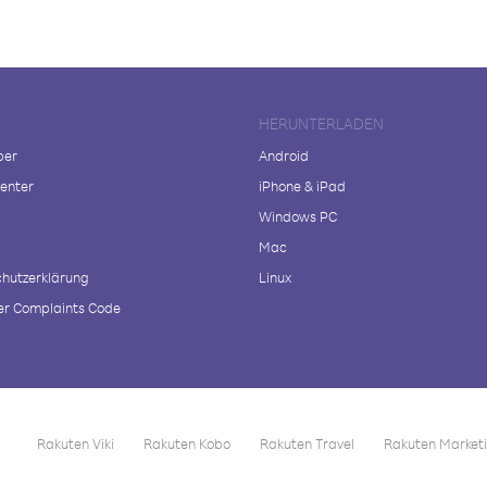
HERUNTERLADEN
ber
Android
enter
iPhone & iPad
Windows PC
Mac
hutzerklärung
Linux
r Complaints Code
Rakuten Viki
Rakuten Kobo
Rakuten Travel
Rakuten Market