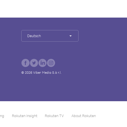
Deutsch
©
2026
Viber Media S.à r.l.
ing
Rakuten Insight
Rakuten TV
About Rakuten