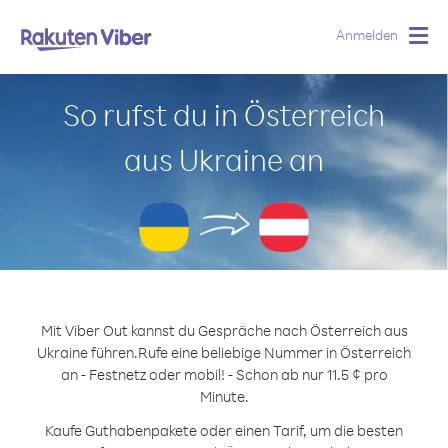
Anmelden
Togg
navig
So rufst du in Österreich
aus Ukraine an
Mit Viber Out kannst du Gespräche nach Österreich aus
Ukraine führen.
Rufe eine beliebige Nummer in Österreich
an - Festnetz oder mobil! - Schon ab nur 11.5 ¢ pro
Minute.
Kaufe Guthabenpakete oder einen Tarif, um die besten