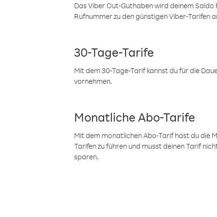
Das Viber Out-Guthaben wird deinem Saldo h
Rufnummer zu den günstigen Viber-Tarifen a
30-Tage-Tarife
Mit dem 30-Tage-Tarif kannst du für die Dau
vornehmen.
Monatliche Abo-Tarife
Mit dem monatlichen Abo-Tarif hast du die M
Tarifen zu führen und musst deinen Tarif nic
sparen.