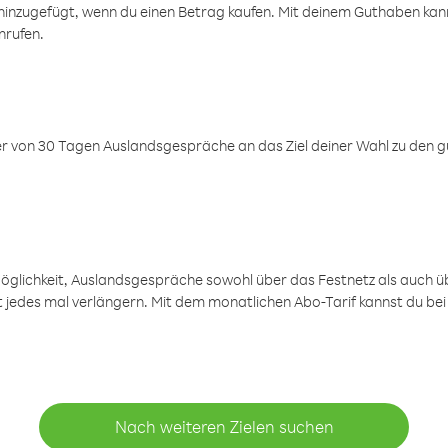
inzugefügt, wenn du einen Betrag kaufen. Mit deinem Guthaben kanns
nrufen.
er von 30 Tagen Auslandsgespräche an das Ziel deiner Wahl zu den g
öglichkeit, Auslandsgespräche sowohl über das Festnetz als auch ü
ht jedes mal verlängern. Mit dem monatlichen Abo-Tarif kannst du bei
Nach weiteren Zielen suchen