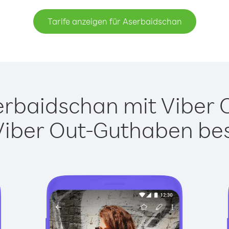
Tarife anzeigen für Aserbaidschan
rbaidschan mit Viber Ou
Viber Out-Guthaben besi