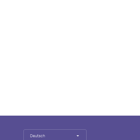
Deutsch