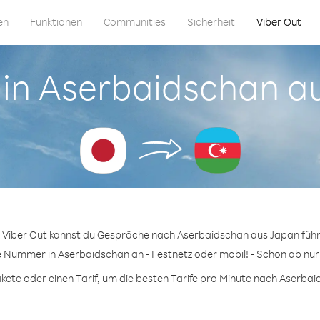
en
Funktionen
Communities
Sicherheit
Viber Out
u in Aserbaidschan a
 Viber Out kannst du Gespräche nach Aserbaidschan aus Japan führ
e Nummer in Aserbaidschan an - Festnetz oder mobil! - Schon ab nur
te oder einen Tarif, um die besten Tarife pro Minute nach Aserbai