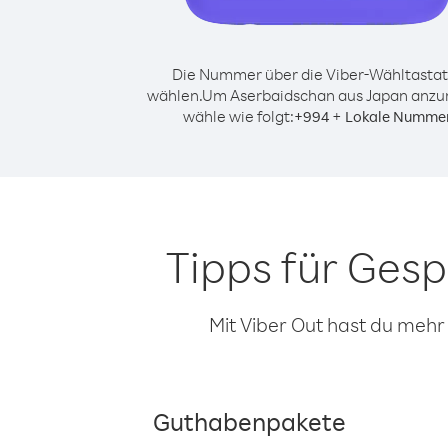
Die Nummer über die Viber-Wähltastat
wählen.
Um Aserbaidschan aus Japan anzu
wähle wie folgt:
+
+
994
Lokale Numme
Tipps für Ges
Mit Viber Out hast du mehr
Guthabenpakete