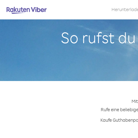
Herunterlad
So rufst d
Mit
Rufe eine beliebig
Kaufe Guthabenpake