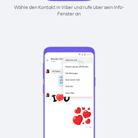
Wähle den Kontakt in Viber und rufe über sein Info-
Fenster an