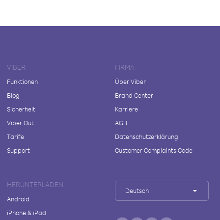
VIBER
FIRMA
Funktionen
Über Viber
Blog
Brand Center
Sicherheit
Karriere
Viber Out
AGB
Tarife
Datenschutzerklärung
Support
Customer Complaints Code
HERUNTERLADEN
Deutsch
Android
iPhone & iPad