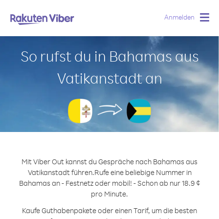
Anmelden
Togg
navig
So rufst du in Bahamas aus
Vatikanstadt an
Mit Viber Out kannst du Gespräche nach Bahamas aus
Vatikanstadt führen.
Rufe eine beliebige Nummer in
Bahamas an - Festnetz oder mobil! - Schon ab nur 18.9 ¢
pro Minute.
Kaufe Guthabenpakete oder einen Tarif, um die besten