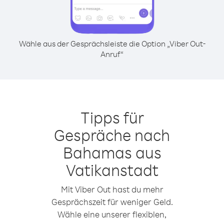
Wähle aus der Gesprächsleiste die Option „Viber Out-
Anruf“
Tipps für
Gespräche nach
Bahamas aus
Vatikanstadt
Mit Viber Out hast du mehr
Gesprächszeit für weniger Geld.
Wähle eine unserer flexiblen,