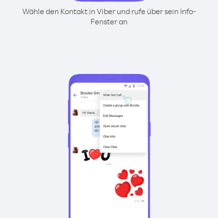
Wähle den Kontakt in Viber und rufe über sein Info-
Fenster an