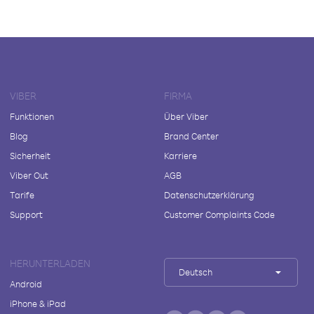
VIBER
FIRMA
Funktionen
Über Viber
Blog
Brand Center
Sicherheit
Karriere
Viber Out
AGB
Tarife
Datenschutzerklärung
Support
Customer Complaints Code
HERUNTERLADEN
Deutsch
Android
iPhone & iPad