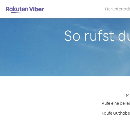
Herunterlad
So rufst d
Mi
Rufe eine beli
Kaufe Guthaben