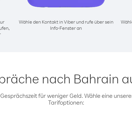
ur
Wähle den Kontakt in Viber und rufe über sein
Wähle
ufen,
Info-Fenster an
r
spräche nach Bahrain au
 Gesprächszeit für weniger Geld. Wähle eine unserer
Tarifoptionen: