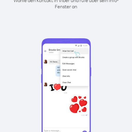
Wähle den Kontakt in Viber und rufe über sein Info-
Fenster an