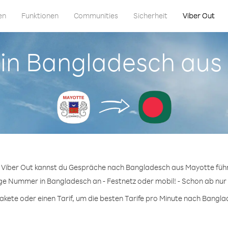
en
Funktionen
Communities
Sicherheit
Viber Out
u in Bangladesch aus
 Viber Out kannst du Gespräche nach Bangladesch aus Mayotte füh
ige Nummer in Bangladesch an - Festnetz oder mobil! - Schon ab nur 
ete oder einen Tarif, um die besten Tarife pro Minute nach Bangla