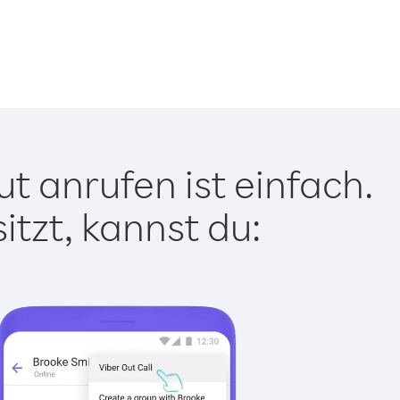
 anrufen ist einfach.
tzt, kannst du: