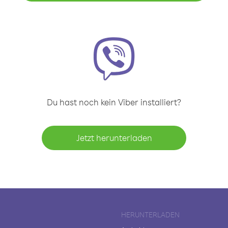
Du hast noch kein Viber installiert?
Jetzt herunterladen
HERUNTERLADEN