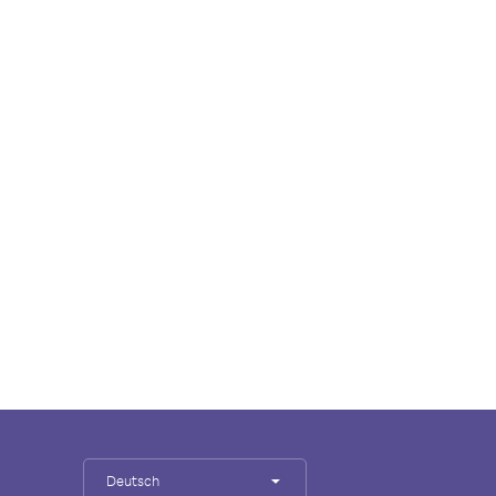
Deutsch