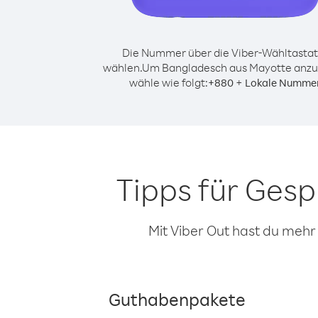
Die Nummer über die Viber-Wähltastat
wählen.
Um Bangladesch aus Mayotte anzu
wähle wie folgt:
+
+
880
Lokale Numme
Tipps für Ges
Mit Viber Out hast du mehr
Guthabenpakete