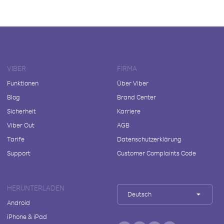
VIBER
FIRMA
Funktionen
Über Viber
Blog
Brand Center
Sicherheit
Karriere
Viber Out
AGB
Tarife
Datenschutzerklärung
Support
Customer Complaints Code
HERUNTERLADEN
Deutsch
Android
iPhone & iPad