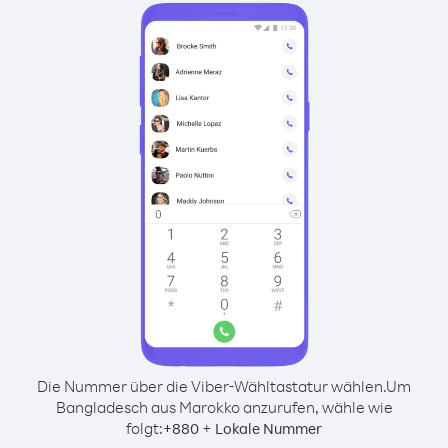
Die Nummer über die Viber-Wähltastatur wählen.
Um
Bangladesch aus Marokko anzurufen, wähle wie
folgt:
+
+
880
Lokale Nummer