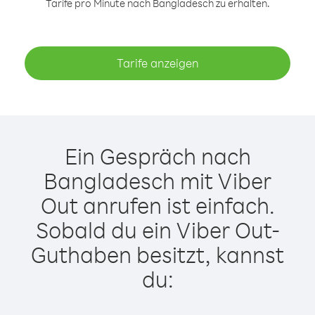
Tarife pro Minute nach Bangladesch zu erhalten.
Tarife anzeigen
Ein Gespräch nach
Bangladesch mit Viber
Out anrufen ist einfach.
Sobald du ein Viber Out-
Guthaben besitzt, kannst
du: