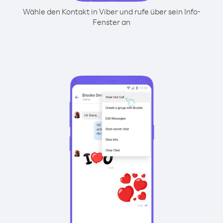
Wähle den Kontakt in Viber und rufe über sein Info-
Fenster an