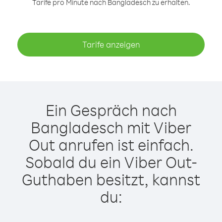
Tarife pro Minute nach Bangladesch zu erhalten.
Tarife anzeigen
Ein Gespräch nach
Bangladesch mit Viber
Out anrufen ist einfach.
Sobald du ein Viber Out-
Guthaben besitzt, kannst
du: