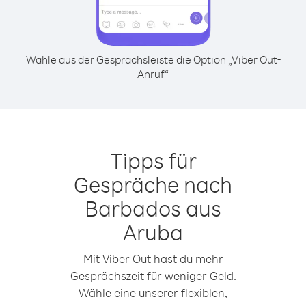
Wähle aus der Gesprächsleiste die Option „Viber Out-
Anruf“
Tipps für
Gespräche nach
Barbados aus
Aruba
Mit Viber Out hast du mehr
Gesprächszeit für weniger Geld.
Wähle eine unserer flexiblen,