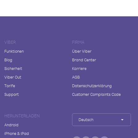
VIBER
FIRMA
Funktionen
Über Viber
Blog
Brand Center
Sicherheit
Karriere
Viber Out
AGB
Tarife
Datenschutzerklärung
Support
Customer Complaints Code
HERUNTERLADEN
Deutsch
Android
iPhone & iPad