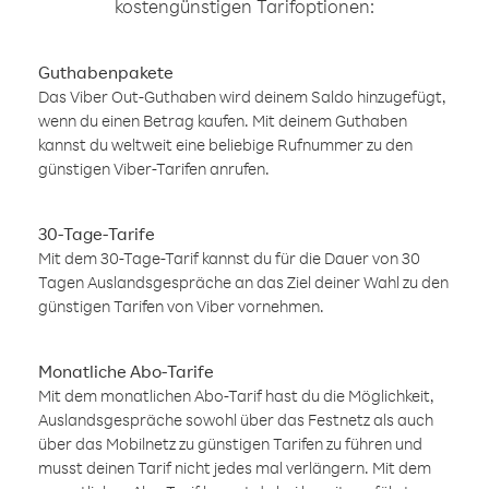
kostengünstigen Tarifoptionen:
Guthabenpakete
Das Viber Out-Guthaben wird deinem Saldo hinzugefügt,
wenn du einen Betrag kaufen. Mit deinem Guthaben
kannst du weltweit eine beliebige Rufnummer zu den
günstigen Viber-Tarifen anrufen.
30-Tage-Tarife
Mit dem 30-Tage-Tarif kannst du für die Dauer von 30
Tagen Auslandsgespräche an das Ziel deiner Wahl zu den
günstigen Tarifen von Viber vornehmen.
Monatliche Abo-Tarife
Mit dem monatlichen Abo-Tarif hast du die Möglichkeit,
Auslandsgespräche sowohl über das Festnetz als auch
über das Mobilnetz zu günstigen Tarifen zu führen und
musst deinen Tarif nicht jedes mal verlängern. Mit dem