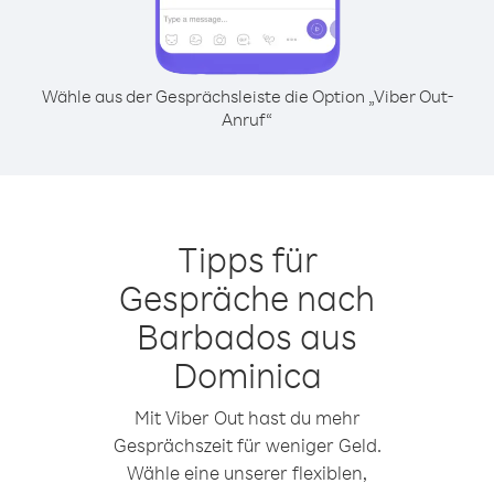
Wähle aus der Gesprächsleiste die Option „Viber Out-
Anruf“
Tipps für
Gespräche nach
Barbados aus
Dominica
Mit Viber Out hast du mehr
Gesprächszeit für weniger Geld.
Wähle eine unserer flexiblen,