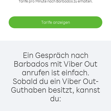
Tarife pro Minute nach Barbados zu erhalten.
Tarife anzeigen
Ein Gespräch nach
Barbados mit Viber Out
anrufen ist einfach.
Sobald du ein Viber Out-
Guthaben besitzt, kannst
du: