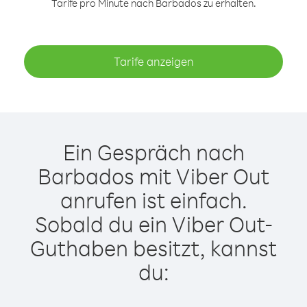
Tarife pro Minute nach Barbados zu erhalten.
Tarife anzeigen
Ein Gespräch nach
Barbados mit Viber Out
anrufen ist einfach.
Sobald du ein Viber Out-
Guthaben besitzt, kannst
du: