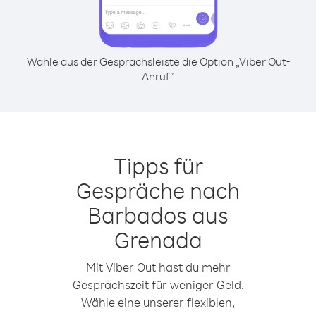
Wähle aus der Gesprächsleiste die Option „Viber Out-
Anruf“
Tipps für
Gespräche nach
Barbados aus
Grenada
Mit Viber Out hast du mehr
Gesprächszeit für weniger Geld.
Wähle eine unserer flexiblen,