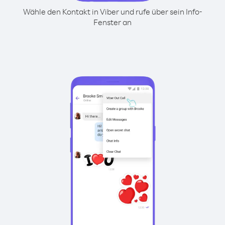
Wähle den Kontakt in Viber und rufe über sein Info-
Fenster an