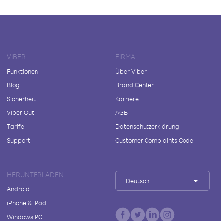
VIBER
FIRMA
Funktionen
Über Viber
Blog
Brand Center
Sicherheit
Karriere
Viber Out
AGB
Tarife
Datenschutzerklärung
Support
Customer Complaints Code
HERUNTERLADEN
Deutsch
Android
iPhone & iPad
Windows PC