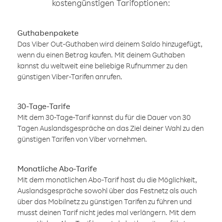
kostengünstigen Tarifoptionen:
Guthabenpakete
Das Viber Out-Guthaben wird deinem Saldo hinzugefügt,
wenn du einen Betrag kaufen. Mit deinem Guthaben
kannst du weltweit eine beliebige Rufnummer zu den
günstigen Viber-Tarifen anrufen.
30-Tage-Tarife
Mit dem 30-Tage-Tarif kannst du für die Dauer von 30
Tagen Auslandsgespräche an das Ziel deiner Wahl zu den
günstigen Tarifen von Viber vornehmen.
Monatliche Abo-Tarife
Mit dem monatlichen Abo-Tarif hast du die Möglichkeit,
Auslandsgespräche sowohl über das Festnetz als auch
über das Mobilnetz zu günstigen Tarifen zu führen und
musst deinen Tarif nicht jedes mal verlängern. Mit dem