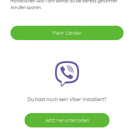
monatlichen Abo-Tarif kannst du bei bereits geführten
Anrufen sparen.
Mehr Länder
Du hast noch kein Viber installiert?
Jetzt herunterladen