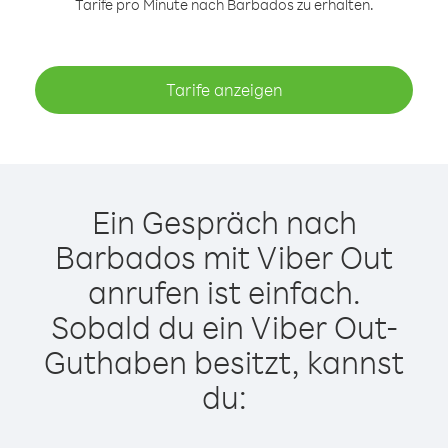
Tarife pro Minute nach Barbados zu erhalten.
Tarife anzeigen
Ein Gespräch nach
Barbados mit Viber Out
anrufen ist einfach.
Sobald du ein Viber Out-
Guthaben besitzt, kannst
du: