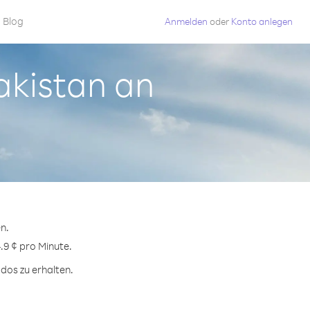
Blog
Anmelden
oder
Konto anlegen
akistan an
n.
.9 ¢ pro Minute.
dos zu erhalten.