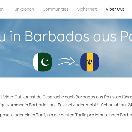
en
Funktionen
Communities
Sicherheit
Viber Out
du in Barbados aus P
it Viber Out kannst du Gespräche nach Barbados aus Pakistan führe
bige Nummer in Barbados an - Festnetz oder mobil! - Schon ab nur 24
akete oder einen Tarif, um die besten Tarife pro Minute nach Barba