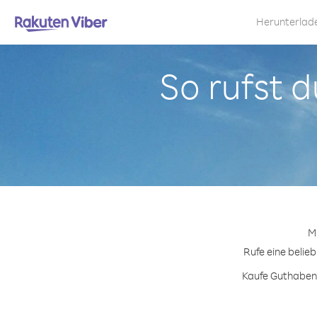
Herunterlad
So rufst 
M
Rufe eine belie
Kaufe Guthabenp