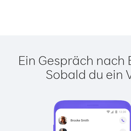
Ein Gespräch nach B
Sobald du ein 