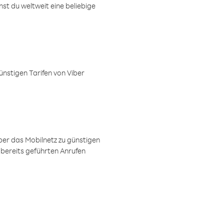
t du weltweit eine beliebige
ünstigen Tarifen von Viber
ber das Mobilnetz zu günstigen
 bereits geführten Anrufen