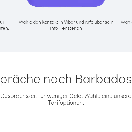
ur
Wähle den Kontakt in Viber und rufe über sein
Wähle
fen,
Info-Fenster an
spräche nach Barbados
 Gesprächszeit für weniger Geld. Wähle eine unserer
Tarifoptionen: