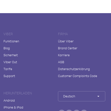
VIBER
FIRMA
Funktionen
Über Viber
Blog
Brand Center
Sicherheit
Karriere
Viber Out
AGB
Tarife
Datenschutzerklärung
Support
Customer Complaints Code
HERUNTERLADEN
Deutsch
Android
iPhone & iPad