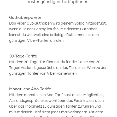
kostengünstigen Tarifoptionen:
Guthabenpakete
Das Viber Out-Guthaben wird deinem Saldo hinzugefügt,
wenn du einen Betrag kaufen. Mit deinem Guthaben
kannst du weltweit eine beliebige Rufnummer zu den
günstigen Viber-Tarifen anrufen.
30-Tage-Tarife
Mit dem 30-Tage-Tarif kannst du für die Dauer von 30
Tagen Auslandsgespräche an das Ziel deiner Wahl zu den
günstigen Tarifen von Viber vornehmen.
Monatliche Abo-Tarife
Mit dem monatlichen Abo-Tarif hast du die Möglichkeit,
Auslandsgespräche sowohl über das Festnetz als auch
über das Mobilnetz zu günstigen Tarifen zu führen und
musst deinen Tarif nicht jedes mal verlängern. Mit dem