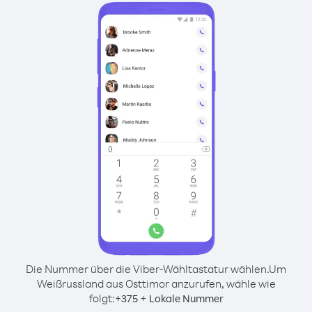
Die Nummer über die Viber-Wähltastatur wählen.
Um
Weißrussland aus Osttimor anzurufen, wähle wie
folgt:
+
+
375
Lokale Nummer