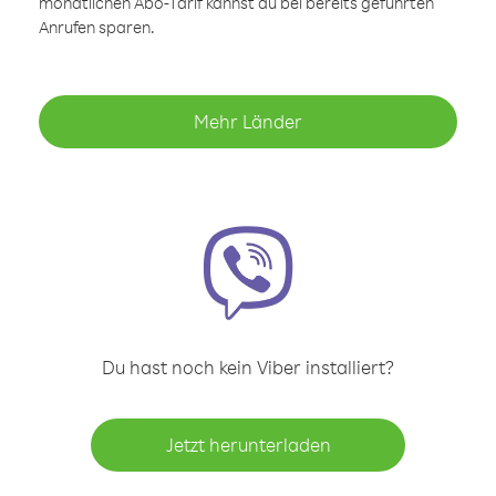
monatlichen Abo-Tarif kannst du bei bereits geführten
Anrufen sparen.
Mehr Länder
Du hast noch kein Viber installiert?
Jetzt herunterladen