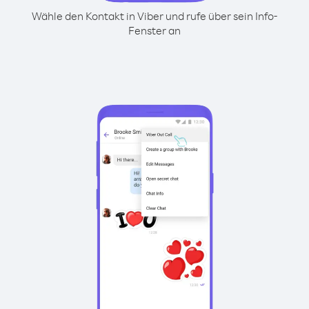
Wähle den Kontakt in Viber und rufe über sein Info-
Fenster an