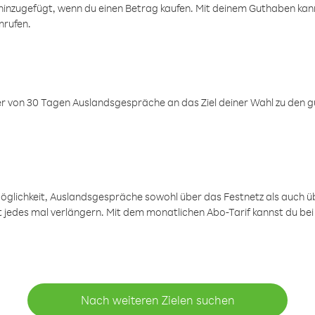
inzugefügt, wenn du einen Betrag kaufen. Mit deinem Guthaben kanns
nrufen.
er von 30 Tagen Auslandsgespräche an das Ziel deiner Wahl zu den g
öglichkeit, Auslandsgespräche sowohl über das Festnetz als auch ü
ht jedes mal verlängern. Mit dem monatlichen Abo-Tarif kannst du bei
Nach weiteren Zielen suchen