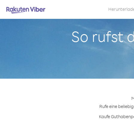
Herunterlad
So rufst 
M
Rufe eine beliebi
Kaufe Guthabenpak