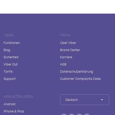
VIBER
FIRMA
Funktionen
Über Viber
Blog
Brand Center
Sicherheit
Karriere
Viber Out
AGB
Tarife
Datenschutzerklärung
Support
Customer Complaints Code
HERUNTERLADEN
Deutsch
Android
iPhone & iPad