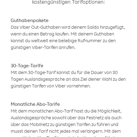
kostengünstigen Tarifoptionen:
Guthabenpakete
Das Viber Out-Guthaben wird deinem Saldo hinzugefügt,
wenn du einen Betrag kaufen. Mit deinem Guthaben
kannst du weltweit eine beliebige Rufnummer zu den
günstigen Viber-Tarifen anrufen.
30-Tage-Tarife
Mit dem 30-Tage-Tarif kannst du für die Dauer von 30
Tagen Auslandsgespräche an das Ziel deiner Wahl zu den
günstigen Tarifen von Viber vornehmen.
Monatliche Abo-Tarife
Mit dem monatlichen Abo-Tarif hast du die Möglichkeit,
Auslandsgespräche sowohl über das Festnetz als auch
über das Mobilnetz zu günstigen Tarifen zu führen und
musst deinen Tarif nicht jedes mal verlängern. Mit dem