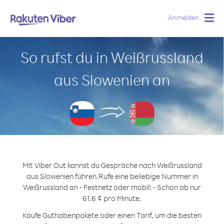
Anmelden
Togg
navig
So rufst du in Weißrussland
aus Slowenien an
Mit Viber Out kannst du Gespräche nach Weißrussland
aus Slowenien führen.
Rufe eine beliebige Nummer in
Weißrussland an - Festnetz oder mobil! - Schon ab nur
61.6 ¢ pro Minute.
Kaufe Guthabenpakete oder einen Tarif, um die besten