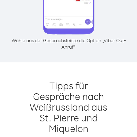
Wähle aus der Gesprächsleiste die Option „Viber Out-
Anruf“
Tipps für
Gespräche nach
Weißrussland aus
St. Pierre und
Miquelon