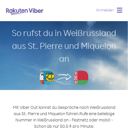
Anmelden
Togg
navig
So rufst du in Weißrussland
aus St. Pierre und Miquelon
an
Mit Viber Out kannst du Gespräche nach Weißrussland
aus St. Pierre und Miquelon führen.
Rufe eine beliebige
Nummer in Weißrussland an - Festnetz oder mobil! -
Schon ab nur 50.5 ¢ pro Minute.