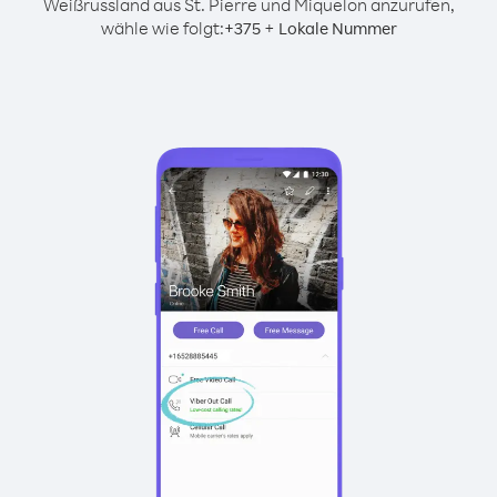
Weißrussland aus St. Pierre und Miquelon anzurufen,
wähle wie folgt:
+
+
375
Lokale Nummer