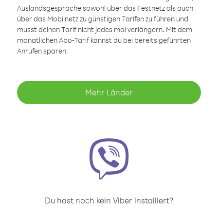
Auslandsgespräche sowohl über das Festnetz als auch
über das Mobilnetz zu günstigen Tarifen zu führen und
musst deinen Tarif nicht jedes mal verlängern. Mit dem
monatlichen Abo-Tarif kannst du bei bereits geführten
Anrufen sparen.
Mehr Länder
Du hast noch kein Viber installiert?