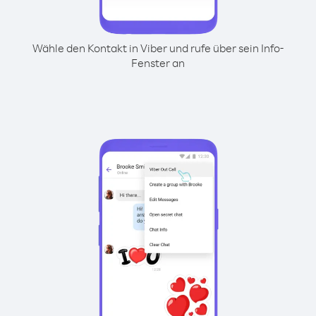
Wähle den Kontakt in Viber und rufe über sein Info-
Fenster an