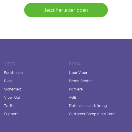
Jetzt herunterladen
VIBER
FIRMA
Funktionen
Über Viber
Blog
Brand Center
Sicherheit
Karriere
Viber Out
AGB
Tarife
Datenschutzerklärung
Support
Customer Complaints Code