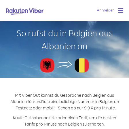
Anmelden
Togg
navig
So rufst du in Belgien aus
Albanien an
Mit Viber Out kannst du Gespräche nach Belgien aus
Albanien führen.
Rufe eine beliebige Nummer in Belgien an
- Festnetz oder mobil! - Schon ab nur 9.9 ¢ pro Minute.
Kaufe Guthabenpakete oder einen Tarif, um die besten
Tarife pro Minute nach Belgien zu erhalten.