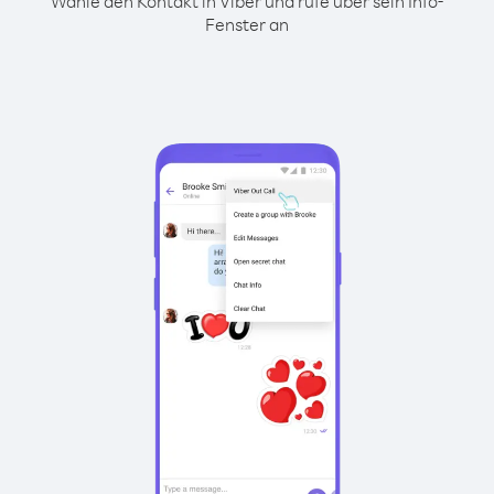
Wähle den Kontakt in Viber und rufe über sein Info-
Fenster an