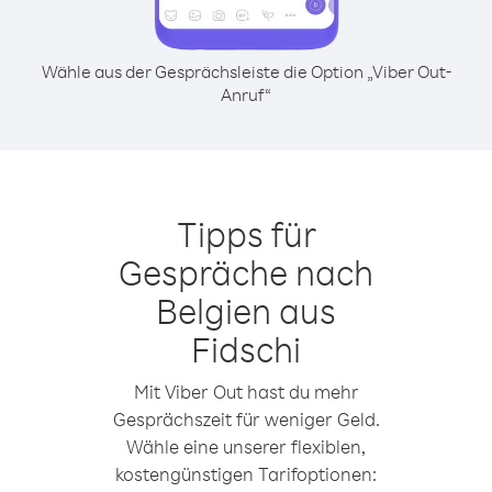
Wähle aus der Gesprächsleiste die Option „Viber Out-
Anruf“
Tipps für
Gespräche nach
Belgien aus
Fidschi
Mit Viber Out hast du mehr
Gesprächszeit für weniger Geld.
Wähle eine unserer flexiblen,
kostengünstigen Tarifoptionen: