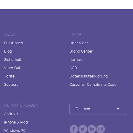
VIBER
FIRMA
Funktionen
Über Viber
Blog
Brand Center
Sicherheit
Karriere
Viber Out
AGB
Tarife
Datenschutzerklärung
Support
Customer Complaints Code
HERUNTERLADEN
Deutsch
Android
iPhone & iPad
Windows PC