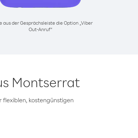
 aus der Gesprächsleiste die Option „Viber
Out-Anruf“
us Montserrat
 flexiblen, kostengünstigen