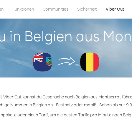
en
Funktionen
Communities
Sicherheit
Viber Out
du in Belgien aus Mon
it Viber Out kannst du Gespräche nach Belgien aus Montserrat führe
iebige Nummer in Belgien an - Festnetz oder mobil! - Schon ab nur 9.9
pakete oder einen Tarif, um die besten Tarife pro Minute nach Belgi