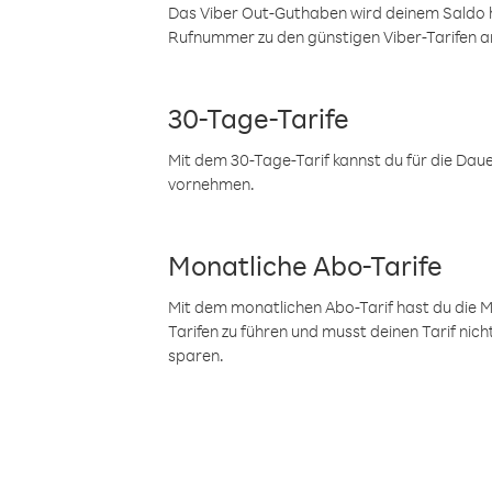
Das Viber Out-Guthaben wird deinem Saldo h
Rufnummer zu den günstigen Viber-Tarifen a
30-Tage-Tarife
Mit dem 30-Tage-Tarif kannst du für die Dau
vornehmen.
Monatliche Abo-Tarife
Mit dem monatlichen Abo-Tarif hast du die M
Tarifen zu führen und musst deinen Tarif nic
sparen.