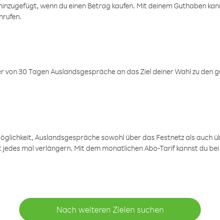
inzugefügt, wenn du einen Betrag kaufen. Mit deinem Guthaben kanns
nrufen.
er von 30 Tagen Auslandsgespräche an das Ziel deiner Wahl zu den g
öglichkeit, Auslandsgespräche sowohl über das Festnetz als auch ü
ht jedes mal verlängern. Mit dem monatlichen Abo-Tarif kannst du bei
Nach weiteren Zielen suchen