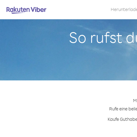
Herunterlad
So rufst 
M
Rufe eine bel
Kaufe Guthaben