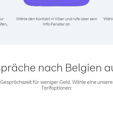
ur
Wähle den Kontakt in Viber und rufe über sein
Wähle
fen,
Info-Fenster an
spräche nach Belgien 
 Gesprächszeit für weniger Geld. Wähle eine unserer
Tarifoptionen: