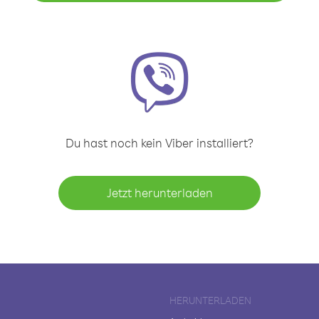
Du hast noch kein Viber installiert?
Jetzt herunterladen
HERUNTERLADEN