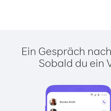
Ein Gespräch nach 
Sobald du ein 