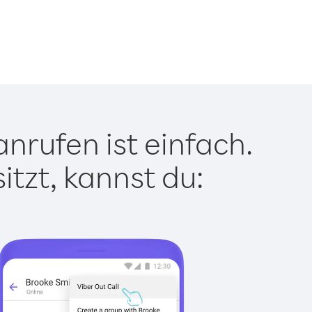
nrufen ist einfach.
tzt, kannst du: