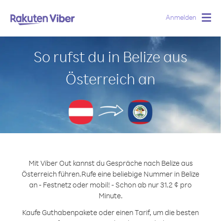
Anmelden
Togg
navig
So rufst du in Belize aus
Österreich an
Mit Viber Out kannst du Gespräche nach Belize aus
Österreich führen.
Rufe eine beliebige Nummer in Belize
an - Festnetz oder mobil! - Schon ab nur 31.2 ¢ pro
Minute.
Kaufe Guthabenpakete oder einen Tarif, um die besten