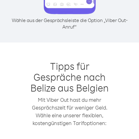
Wähle aus der Gesprächsleiste die Option „Viber Out-
Anruf“
Tipps für
Gespräche nach
Belize aus Belgien
Mit Viber Out hast du mehr
Gesprächszeit für weniger Geld.
Wähle eine unserer flexiblen,
kostengünstigen Tarifoptionen: