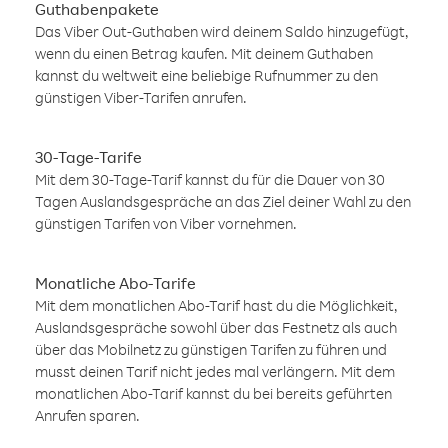
Guthabenpakete
Das Viber Out-Guthaben wird deinem Saldo hinzugefügt,
wenn du einen Betrag kaufen. Mit deinem Guthaben
kannst du weltweit eine beliebige Rufnummer zu den
günstigen Viber-Tarifen anrufen.
30-Tage-Tarife
Mit dem 30-Tage-Tarif kannst du für die Dauer von 30
Tagen Auslandsgespräche an das Ziel deiner Wahl zu den
günstigen Tarifen von Viber vornehmen.
Monatliche Abo-Tarife
Mit dem monatlichen Abo-Tarif hast du die Möglichkeit,
Auslandsgespräche sowohl über das Festnetz als auch
über das Mobilnetz zu günstigen Tarifen zu führen und
musst deinen Tarif nicht jedes mal verlängern. Mit dem
monatlichen Abo-Tarif kannst du bei bereits geführten
Anrufen sparen.