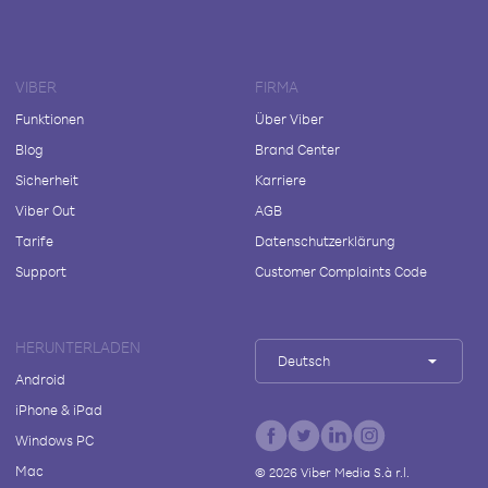
VIBER
FIRMA
Funktionen
Über Viber
Blog
Brand Center
Sicherheit
Karriere
Viber Out
AGB
Tarife
Datenschutzerklärung
Support
Customer Complaints Code
HERUNTERLADEN
Deutsch
Android
iPhone & iPad
Windows PC
Mac
©
2026
Viber Media S.à r.l.