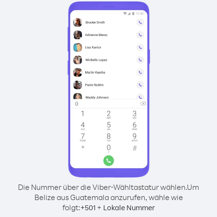
Die Nummer über die Viber-Wähltastatur wählen.
Um
Belize aus Guatemala anzurufen, wähle wie
folgt:
+
+
501
Lokale Nummer