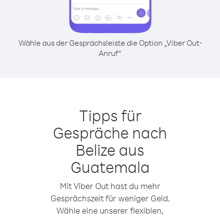
Wähle aus der Gesprächsleiste die Option „Viber Out-
Anruf“
Tipps für
Gespräche nach
Belize aus
Guatemala
Mit Viber Out hast du mehr
Gesprächszeit für weniger Geld.
Wähle eine unserer flexiblen,