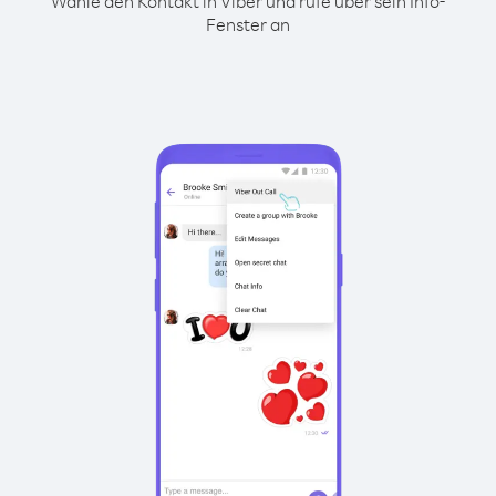
Wähle den Kontakt in Viber und rufe über sein Info-
Fenster an