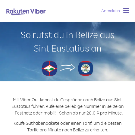
Anmelden
Togg
navig
So rufst du in Belize aus
Sint Eustatius an
Mit Viber Out kannst du Gespräche nach Belize aus Sint
Eustatius führen.
Rufe eine beliebige Nummer in Belize an
- Festnetz oder mobil! - Schon ab nur 26.0 ¢ pro Minute.
Kaufe Guthabenpakete oder einen Tarif, um die besten
Tarife pro Minute nach Belize zu erhalten.