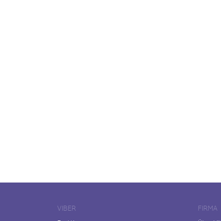
VIBER
FIRMA