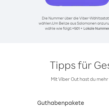
Die Nummer über die Viber-Wähltastat
wählen.
Um Belize aus Salomonen anzuru
wähle wie folgt:
+
+
501
Lokale Numme
Tipps für G
Mit Viber Out hast du mehr
Guthabenpakete