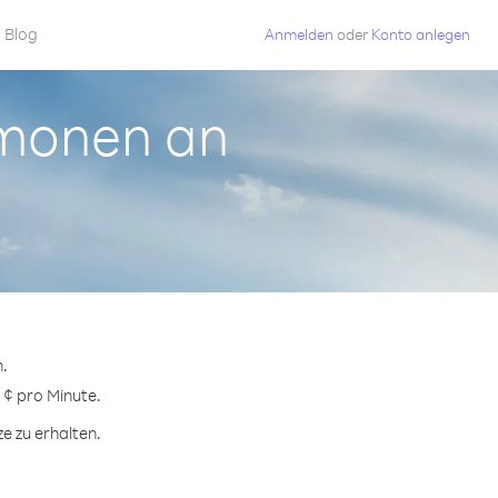
Blog
Anmelden
oder
Konto anlegen
lomonen an
n.
 ¢ pro Minute.
e zu erhalten.