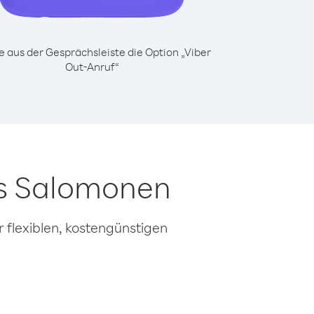
 aus der Gesprächsleiste die Option „Viber
Out-Anruf“
us Salomonen
 flexiblen, kostengünstigen