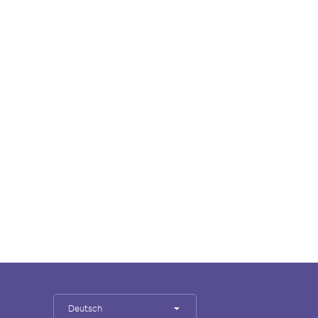
Deutsch