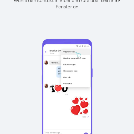
Wähle den Kontakt in Viber und rufe über sein Info-
Fenster an