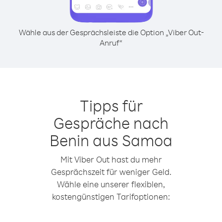
Wähle aus der Gesprächsleiste die Option „Viber Out-
Anruf“
Tipps für
Gespräche nach
Benin aus Samoa
Mit Viber Out hast du mehr
Gesprächszeit für weniger Geld.
Wähle eine unserer flexiblen,
kostengünstigen Tarifoptionen: