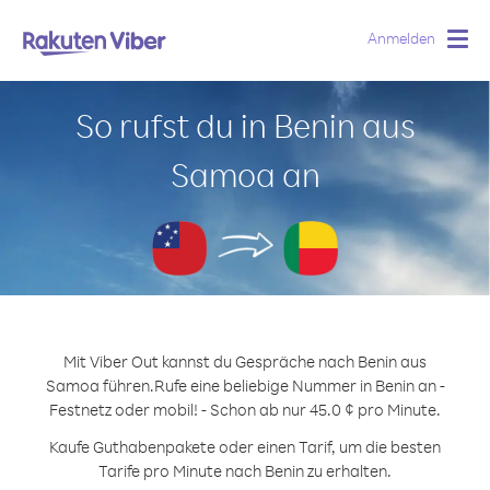
Anmelden
Togg
navig
So rufst du in Benin aus
Samoa an
Mit Viber Out kannst du Gespräche nach Benin aus
Samoa führen.
Rufe eine beliebige Nummer in Benin an -
Festnetz oder mobil! - Schon ab nur 45.0 ¢ pro Minute.
Kaufe Guthabenpakete oder einen Tarif, um die besten
Tarife pro Minute nach Benin zu erhalten.