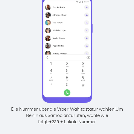
Die Nummer über die Viber-Wähltastatur wählen.
Um
Benin aus Samoa anzurufen, wähle wie
folgt:
+
+
229
Lokale Nummer