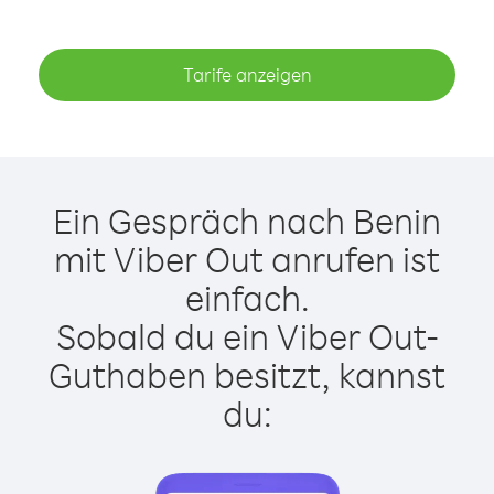
Tarife anzeigen
Ein Gespräch nach Benin
mit Viber Out anrufen ist
einfach.
Sobald du ein Viber Out-
Guthaben besitzt, kannst
du: