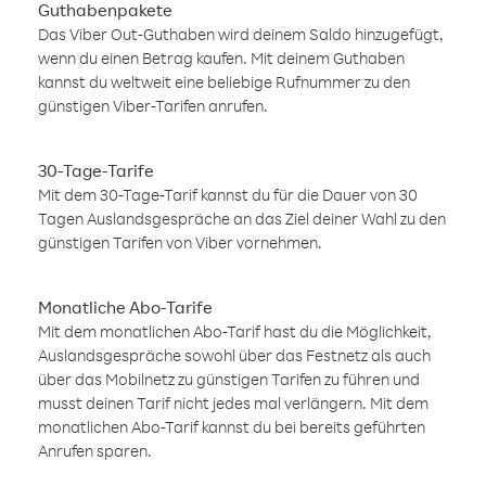
Guthabenpakete
Das Viber Out-Guthaben wird deinem Saldo hinzugefügt,
wenn du einen Betrag kaufen. Mit deinem Guthaben
kannst du weltweit eine beliebige Rufnummer zu den
günstigen Viber-Tarifen anrufen.
30-Tage-Tarife
Mit dem 30-Tage-Tarif kannst du für die Dauer von 30
Tagen Auslandsgespräche an das Ziel deiner Wahl zu den
günstigen Tarifen von Viber vornehmen.
Monatliche Abo-Tarife
Mit dem monatlichen Abo-Tarif hast du die Möglichkeit,
Auslandsgespräche sowohl über das Festnetz als auch
über das Mobilnetz zu günstigen Tarifen zu führen und
musst deinen Tarif nicht jedes mal verlängern. Mit dem
monatlichen Abo-Tarif kannst du bei bereits geführten
Anrufen sparen.