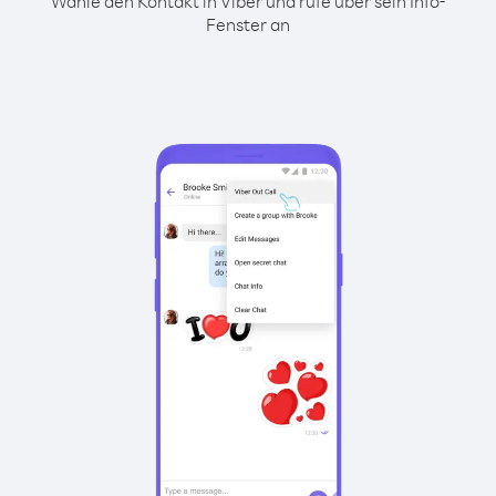
Wähle den Kontakt in Viber und rufe über sein Info-
Fenster an