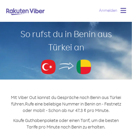
Anmelden
Togg
navig
So rufst du in Benin aus
Türkei an
Mit Viber Out kannst du Gespräche nach Benin aus Türkei
führen.
Rufe eine beliebige Nummer in Benin an - Festnetz
oder mobil! - Schon ab nur 47.3 ¢ pro Minute.
Kaufe Guthabenpakete oder einen Tarif, um die besten
Tarife pro Minute nach Benin zu erhalten.