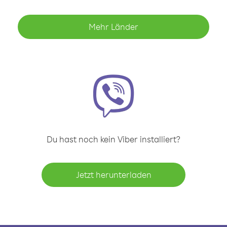
Mehr Länder
Du hast noch kein Viber installiert?
Jetzt herunterladen