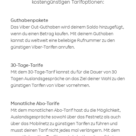
kostengünstigen Tarifoptionen:
Guthabenpakete
Das Viber Out-Guthaben wird deinem Saldo hinzugefügt,
wenn du einen Betrag kaufen. Mit deinem Guthaben
kannst du weltweit eine beliebige Rufnummer zu den
günstigen Viber-Tarifen anrufen.
30-Tage-Tarife
Mit dem 30-Tage-Tarif kannst du für die Dauer von 30
Tagen Auslandsgespräche an das Ziel deiner Wahl zu den
günstigen Tarifen von Viber vornehmen.
Monatliche Abo-Tarife
Mit dem monatlichen Abo-Tarif hast du die Möglichkeit,
Auslandsgespräche sowohl über das Festnetz als auch
über das Mobilnetz zu günstigen Tarifen zu führen und
musst deinen Tarif nicht jedes mal verlängern. Mit dem