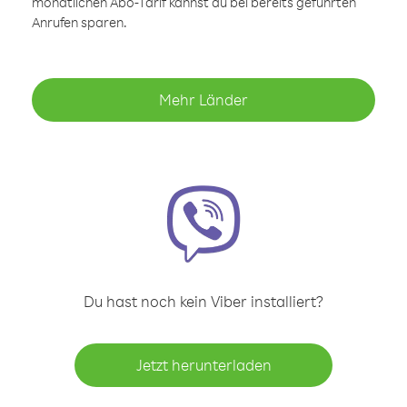
monatlichen Abo-Tarif kannst du bei bereits geführten
Anrufen sparen.
Mehr Länder
Du hast noch kein Viber installiert?
Jetzt herunterladen